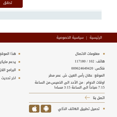
|
الرئيسية
سياسية الخصوصية
معلومات الاتصال
هذا الموقع 
هاتف:
102
/
117180
يدعم مايكر
فاكس: 009624649420
البرامج اللا
الموقع: عمّان رأس العين، ش. عمر مطر
اخر تحديث :06/08/2026 3:30:00
اوقات الدوام : من الأحد الى الخميس،من الساعة
7:15 صباحاً الى الساعة 3:15 مساءا
اتصل بنا
تحميل تطبيق الهاتف الذكي