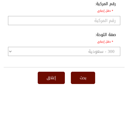
رقم المركبة:
* حقل إجباري
صفة اللوحة:
* حقل إجباري
بحث
إغلاق